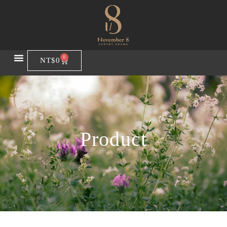
0
NT$
0
Product