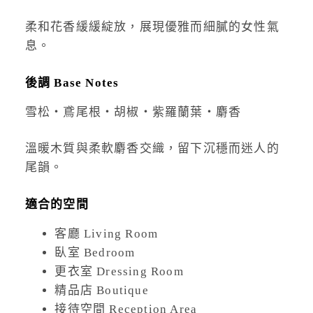
柔和花香緩緩綻放，展現優雅而細膩的女性氣
息。
後調 Base Notes
雪松・鳶尾根・胡椒・紫羅蘭葉・麝香
溫暖木質與柔軟麝香交織，留下沉穩而迷人的
尾韻。
適合的空間
客廳 Living Room
臥室 Bedroom
更衣室 Dressing Room
精品店 Boutique
接待空間 Reception Area