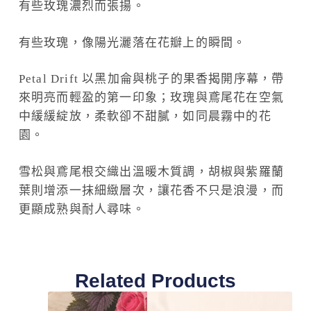
有些玫瑰濃烈而張揚。
有些玫瑰，像陽光灑落在花瓣上的瞬間。
Petal Drift 以黑加侖與桃子的果香揭開序幕，帶
來明亮而輕盈的第一印象；玫瑰與鳶尾花在空氣
中緩緩綻放，柔軟卻不甜膩，如同晨霧中的花
園。
雪松與鳶尾根交織出溫暖木質調，胡椒與紫羅蘭
葉則增添一抹細緻層次，讓花香不只是浪漫，而
更顯成熟與耐人尋味。
Related Products