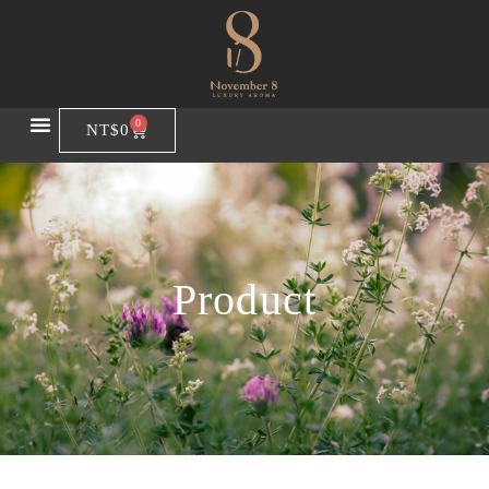
0
NT$
0
Product