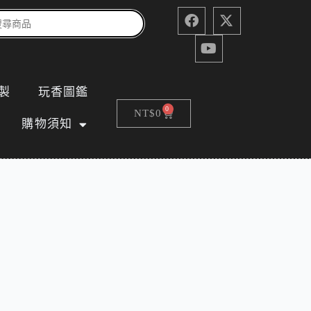
製
玩香圖鑑
0
NT$
0
購物須知