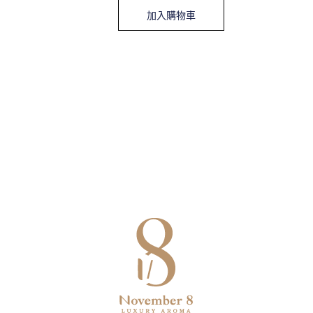
加入購物車
Contact
地址：
臺北市中山區民生東路三段57號十一樓之1
客服電話：
0910-069859
Email：
buynovember8@qingxuan.group
統一編號：62247648