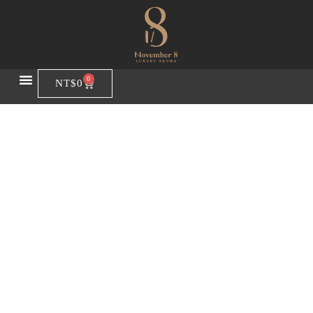
0
NT$
0
Product